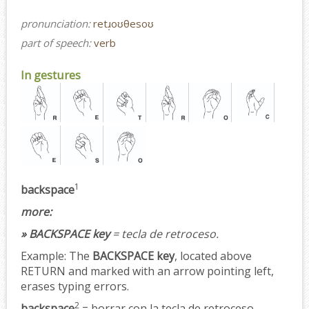
pronunciation:
retɹ̩oʊθesoʊ
part of speech:
verb
In gestures
1
backspace
more:
» BACKSPACE key
= tecla de retroceso.
Example:
The
BACKSPACE key
, located above
RETURN and marked with an arrow pointing left,
erases typing errors.
2
backspace
= borrar con la tecla de retroceso.